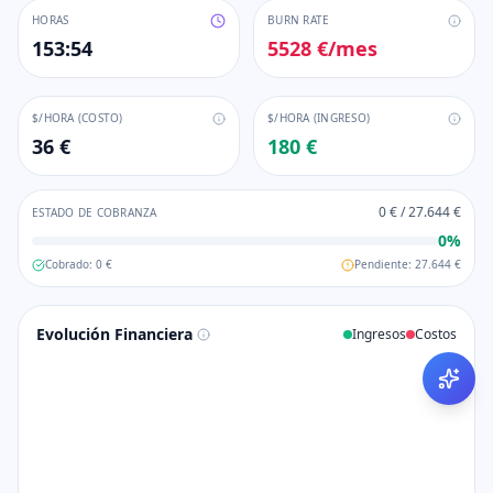
HORAS
BURN RATE
153:54
5528 €
/mes
$/HORA (COSTO)
$/HORA (INGRESO)
36 €
180 €
0 €
/
27.644 €
ESTADO DE COBRANZA
0
%
Cobrado:
0 €
Pendiente:
27.644 €
Evolución Financiera
Ingresos
Costos