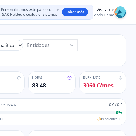
Visitante
Personalizamos este panel con tus
Saber más
 SAP, Holded o cualquier sistema.
Modo Demo
Entidades
HORAS
BURN RATE
83:48
3060 €
/mes
0 €
/
0 €
 COBRANZA
0
%
0 €
Pendiente:
0 €