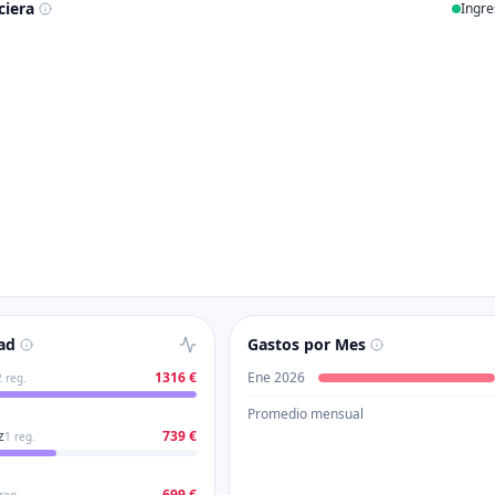
ciera
Ingre
ad
Gastos por Mes
1316 €
Ene 2026
2
reg.
Promedio mensual
z
739 €
1
reg.
699 €