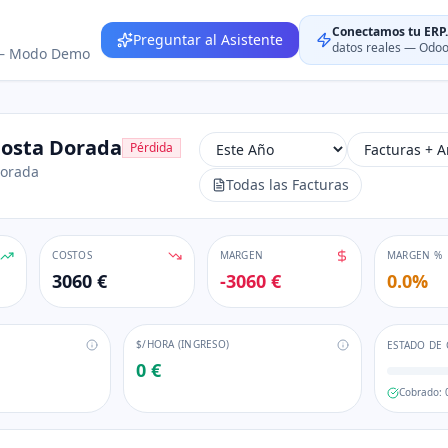
Conectamos tu ERP.
Preguntar al Asistente
datos reales — Odoo,
 — Modo Demo
Costa Dorada
Pérdida
Dorada
Todas las Facturas
COSTOS
MARGEN
MARGEN %
3060 €
-3060 €
0.0
%
$/HORA (INGRESO)
ESTADO DE
0 €
Cobrado: