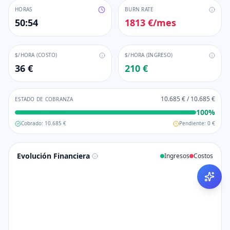
HORAS
BURN RATE
50:54
1813 €
/mes
$/HORA (COSTO)
$/HORA (INGRESO)
36 €
210 €
10.685 €
/
10.685 €
ESTADO DE COBRANZA
100
%
Cobrado:
10.685 €
Pendiente:
0 €
Evolución Financiera
Ingresos
Costos